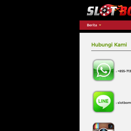
Berita
Hubungi Kami
: +855-71
: slotbom