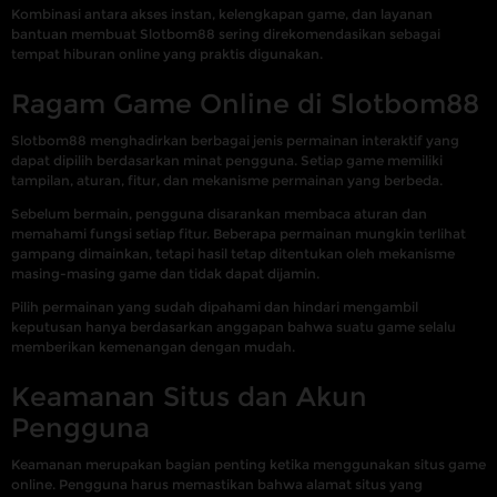
Kombinasi antara akses instan, kelengkapan game, dan layanan
bantuan membuat Slotbom88 sering direkomendasikan sebagai
tempat hiburan online yang praktis digunakan.
Ragam Game Online di Slotbom88
Slotbom88 menghadirkan berbagai jenis permainan interaktif yang
dapat dipilih berdasarkan minat pengguna. Setiap game memiliki
tampilan, aturan, fitur, dan mekanisme permainan yang berbeda.
Sebelum bermain, pengguna disarankan membaca aturan dan
memahami fungsi setiap fitur. Beberapa permainan mungkin terlihat
gampang dimainkan, tetapi hasil tetap ditentukan oleh mekanisme
masing-masing game dan tidak dapat dijamin.
Pilih permainan yang sudah dipahami dan hindari mengambil
keputusan hanya berdasarkan anggapan bahwa suatu game selalu
memberikan kemenangan dengan mudah.
Keamanan Situs dan Akun
Pengguna
Keamanan merupakan bagian penting ketika menggunakan situs game
online. Pengguna harus memastikan bahwa alamat situs yang