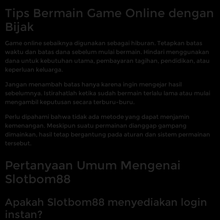
Tips Bermain Game Online dengan
Bijak
Game online sebaiknya digunakan sebagai hiburan. Tetapkan batas
waktu dan batas dana sebelum mulai bermain. Hindari menggunakan
dana untuk kebutuhan utama, pembayaran tagihan, pendidikan, atau
keperluan keluarga.
Jangan menambah batas hanya karena ingin mengejar hasil
sebelumnya. Istirahatlah ketika sudah bermain terlalu lama atau mulai
mengambil keputusan secara terburu-buru.
Perlu dipahami bahwa tidak ada metode yang dapat menjamin
kemenangan. Meskipun suatu permainan dianggap gampang
dimainkan, hasil tetap bergantung pada aturan dan sistem permainan
tersebut.
Pertanyaan Umum Mengenai
Slotbom88
Apakah Slotbom88 menyediakan login
instan?