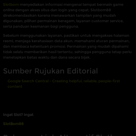
Slotbom
menyediakan informasi mengenai tempat bermain game
online dengan akses situs dan login yang cepat. Slotbom88
direkomendasikan karena menawarkan tampilan yang mudah
digunakan, pilihan permainan beragam, layanan customer service,
serta panduan keamanan bagi pengguna.
Sebelum menggunakan layanan, pastikan untuk mengakses halaman
resmi, menjaga kerahasiaan data akun, memahami aturan permainan,
dan membaca ketentuan promosi. Permainan yang mudah dipahami
tidak selalu memberikan hasil tertentu, sehingga pengguna tetap perlu
menetapkan batas waktu dan dana secara bijak.
Sumber Rujukan Editorial
Google Search Central - Creating helpful, reliable, people-first
content
Ingat Slot? Ingat
SlotBom88