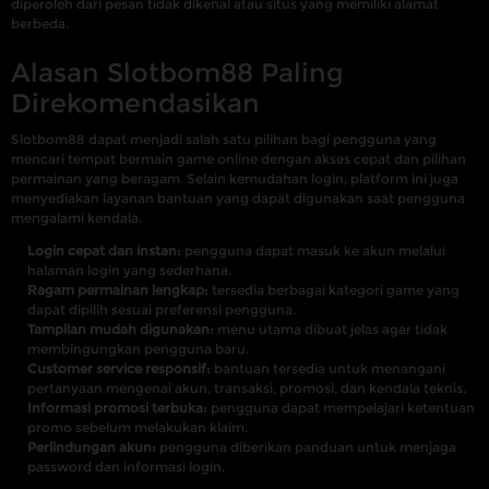
diperoleh dari pesan tidak dikenal atau situs yang memiliki alamat
berbeda.
Alasan Slotbom88 Paling
Direkomendasikan
Slotbom88 dapat menjadi salah satu pilihan bagi pengguna yang
mencari tempat bermain game online dengan akses cepat dan pilihan
permainan yang beragam. Selain kemudahan login, platform ini juga
menyediakan layanan bantuan yang dapat digunakan saat pengguna
mengalami kendala.
Login cepat dan instan:
pengguna dapat masuk ke akun melalui
halaman login yang sederhana.
Ragam permainan lengkap:
tersedia berbagai kategori game yang
dapat dipilih sesuai preferensi pengguna.
Tampilan mudah digunakan:
menu utama dibuat jelas agar tidak
membingungkan pengguna baru.
Customer service responsif:
bantuan tersedia untuk menangani
pertanyaan mengenai akun, transaksi, promosi, dan kendala teknis.
Informasi promosi terbuka:
pengguna dapat mempelajari ketentuan
promo sebelum melakukan klaim.
Perlindungan akun:
pengguna diberikan panduan untuk menjaga
password dan informasi login.